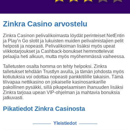
Zinkra Casino arvostelu
Zinkra Casinon pelivalikoimasta löydät perinteiset NetEntin
ja Play’n Go slotit ja lukuisten muiden pelivalmistajien pelit
helposti ja nopeasti. Pelivalikoiman lisäksi myös upeat
viikkotarjoukset ja Cashback-bonukset hemmottelevat
pelaajia heti alkuun, mutta myös myöhemmässä vaiheessa.
Talletusten osalta homma on tehty helpoksi. Zinkra
talletukset tehdään Trustlyn avulla, ja tämän johdosta myös
kotiutuksia voi odottaa nopeasti pankkitilille takaisin. Tämä
tilivapaa nettikasino on jokaiselle kasinosankarille
pakollinen pysäkki, sillä pikapelaamisen ihanuuden lisäksi
Zinkra tarjoaa upean VIP-ohjelman ja mahtavia bonuksia
jatkuvasti.
Pikatiedot Zinkra Casinosta
Yleistiedot