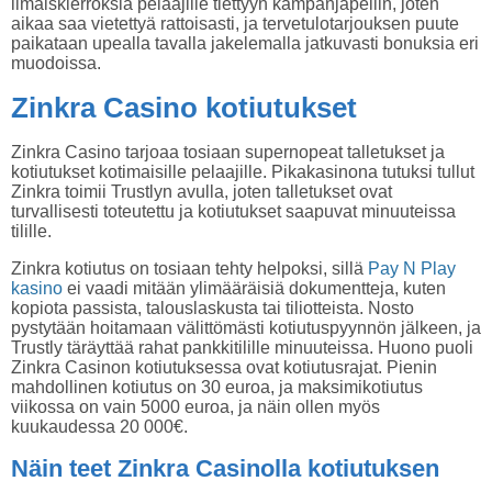
ilmaiskierroksia pelaajille tiettyyn kampanjapeliin, joten
aikaa saa vietettyä rattoisasti, ja tervetulotarjouksen puute
paikataan upealla tavalla jakelemalla jatkuvasti bonuksia eri
muodoissa.
Zinkra Casino kotiutukset
Zinkra Casino tarjoaa tosiaan supernopeat talletukset ja
kotiutukset kotimaisille pelaajille. Pikakasinona tutuksi tullut
Zinkra toimii Trustlyn avulla, joten talletukset ovat
turvallisesti toteutettu ja kotiutukset saapuvat minuuteissa
tilille.
Zinkra kotiutus on tosiaan tehty helpoksi, sillä
Pay N Play
kasino
ei vaadi mitään ylimääräisiä dokumentteja, kuten
kopiota passista, talouslaskusta tai tiliotteista. Nosto
pystytään hoitamaan välittömästi kotiutuspyynnön jälkeen, ja
Trustly täräyttää rahat pankkitilille minuuteissa. Huono puoli
Zinkra Casinon kotiutuksessa ovat kotiutusrajat. Pienin
mahdollinen kotiutus on 30 euroa, ja maksimikotiutus
viikossa on vain 5000 euroa, ja näin ollen myös
kuukaudessa 20 000€.
Näin teet Zinkra Casinolla kotiutuksen