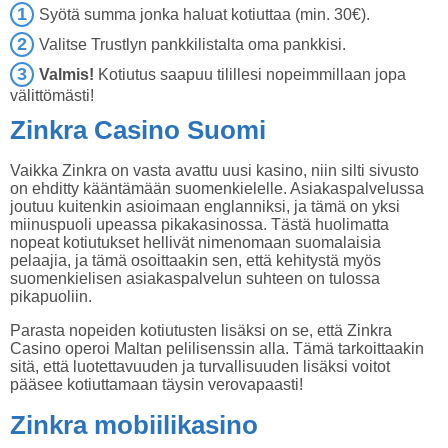
Syötä summa jonka haluat kotiuttaa (min. 30€).
Valitse Trustlyn pankkilistalta oma pankkisi.
Valmis!
Kotiutus saapuu tilillesi nopeimmillaan jopa
välittömästi!
Zinkra Casino Suomi
Vaikka Zinkra on vasta avattu uusi kasino, niin silti sivusto
on ehditty kääntämään suomenkielelle. Asiakaspalvelussa
joutuu kuitenkin asioimaan englanniksi, ja tämä on yksi
miinuspuoli upeassa pikakasinossa. Tästä huolimatta
nopeat kotiutukset hellivät nimenomaan suomalaisia
pelaajia, ja tämä osoittaakin sen, että kehitystä myös
suomenkielisen asiakaspalvelun suhteen on tulossa
pikapuoliin.
Parasta nopeiden kotiutusten lisäksi on se, että Zinkra
Casino operoi Maltan pelilisenssin alla. Tämä tarkoittaakin
sitä, että luotettavuuden ja turvallisuuden lisäksi voitot
pääsee kotiuttamaan täysin verovapaasti!
Zinkra mobiilikasino