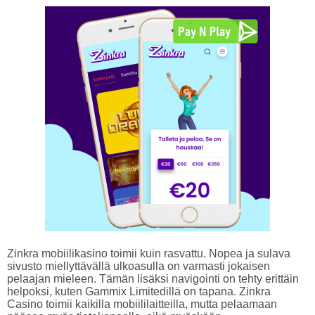
Zinkra mobiilikasino toimii kuin rasvattu. Nopea ja sulava
sivusto miellyttävällä ulkoasulla on varmasti jokaisen
pelaajan mieleen. Tämän lisäksi navigointi on tehty erittäin
helpoksi, kuten Gammix Limitedillä on tapana. Zinkra
Casino toimii kaikilla mobiililaitteilla, mutta pelaamaan