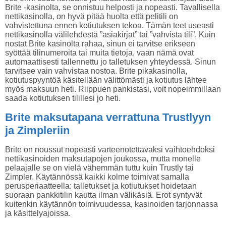
Brite -kasinolta, se onnistuu helposti ja nopeasti. Tavallisella
nettikasinolla, on hyvä pitää huolta että pelitili on
vahvistettuna ennen kotiutuksen tekoa. Tämän teet useasti
nettikasinolla välilehdestä ”asiakirjat” tai ”vahvista tili”. Kuin
nostat Brite kasinolta rahaa, sinun ei tarvitse erikseen
syöttää tilinumeroita tai muita tietoja, vaan nämä ovat
automaattisesti tallennettu jo talletuksen yhteydessä. Sinun
tarvitsee vain vahvistaa nostoa. Brite pikakasinolla,
kotiutuspyyntöä käsitellään välittömästi ja kotiutus lähtee
myös maksuun heti. Riippuen pankistasi, voit nopeimmillaan
saada kotiutuksen tilillesi jo heti.
Brite maksutapana verrattuna Trustlyyn
ja Zimpleriin
Brite on noussut nopeasti varteenotettavaksi vaihtoehdoksi
nettikasinoiden maksutapojen joukossa, mutta monelle
pelaajalle se on vielä vähemmän tuttu kuin Trustly tai
Zimpler. Käytännössä kaikki kolme toimivat samalla
perusperiaatteella: talletukset ja kotiutukset hoidetaan
suoraan pankkitilin kautta ilman välikäsiä. Erot syntyvät
kuitenkin käytännön toimivuudessa, kasinoiden tarjonnassa
ja käsittelyajoissa.