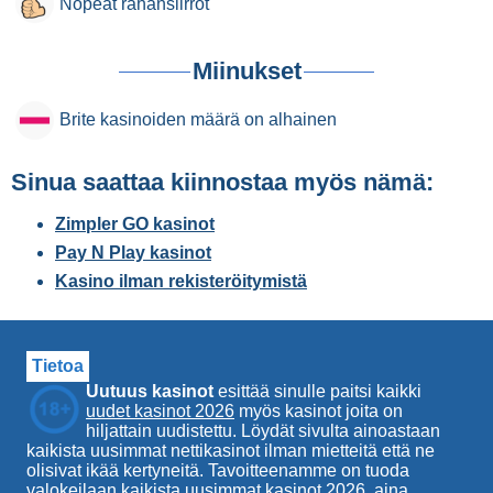
Nopeat rahansiirrot
Miinukset
Brite kasinoiden määrä on alhainen
Sinua saattaa kiinnostaa myös nämä:
Zimpler GO kasinot
Pay N Play kasinot
Kasino ilman rekisteröitymistä
Tietoa
Uutuus kasinot
esittää sinulle paitsi kaikki
uudet kasinot 2026
myös kasinot joita on
hiljattain uudistettu. Löydät sivulta ainoastaan
kaikista uusimmat nettikasinot ilman mietteitä että ne
olisivat ikää kertyneitä. Tavoitteenamme on tuoda
valokeilaan kaikista uusimmat kasinot 2026, aina