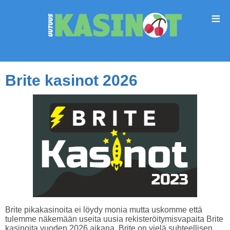
≡
Brite kasinot 2026
Brite pikakasinoita ei löydy monia mutta uskomme että
tulemme näkemään useita uusia rekisteröitymisvapaita Brite
kasinoita vuoden 2026 aikana. Brite on vielä suhteellisen