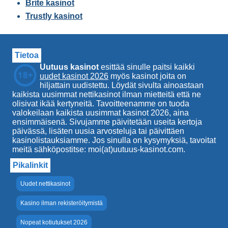
Brite kasinot
Trustly kasinot
Tietoa
Uutuus kasinot
esittää sinulle paitsi kaikki
uudet kasinot 2026
myös kasinot joita on
hiljattain uudistettu. Löydät sivulta ainoastaan
kaikista uusimmat nettikasinot ilman mietteitä että ne
olisivat ikää kertyneitä. Tavoitteenamme on tuoda
valokeilaan kaikista uusimmat kasinot 2026, aina
ensimmäisenä. Sivujamme päivitetään useita kertoja
päivässä, lisäten uusia arvosteluja tai päivittäen
kasinolistauksiamme. Jos sinulla on kysymyksiä, tavoitat
meitä sähköpostitse: moi(at)uutuus-kasinot.com.
Pikalinkit
Uudet nettikasinot
Kasino ilman rekisteröitymistä
Nopeat kotiutukset 2026