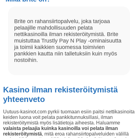
Brite on rahansiirtopalvelu, joka tarjoaa
pelaajille mahdollisuuden pelata
nettikasinoilla ilman rekisteröitymistä. Brite
muistuttaa Trustly Pay N Play -ominaisuutta
ja toimii kaikkien suomessa toimivien
pankkien kautta niin talletuksiin kuin myös
nostoihin.
Kasino ilman rekisteröitymistä
yhteenveto
Uutuus-kasinot.com pyrkii tuomaan esiin paitsi nettikasinoita
keiden luona voit pelata pankkitunnuksillasi, ilman
rekisteröitymistä myös lisätietoja aiheesta. Haluamme
valaista pelaajia kuinka kasinoilla voi pelata ilman
rekisteröitymistä
, mitä eroa rahansiirtopalveluiden välillä