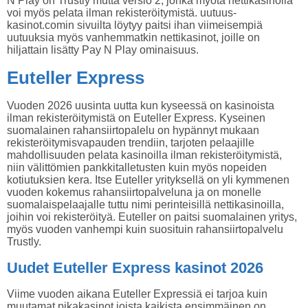
N Play on Trustly mutta versio 2, jonka myötä nettikasinolla
voi myös pelata ilman rekisteröitymistä. uutuus-
kasinot.comin sivuilta löytyy paitsi ihan viimeisempiä
uutuuksia myös vanhemmatkin nettikasinot, joille on
hiljattain lisätty Pay N Play ominaisuus.
Euteller Express
Vuoden 2026 uusinta uutta kun kyseessä on kasinoista
ilman rekisteröitymistä on Euteller Express. Kyseinen
suomalainen rahansiirtopalelu on hypännyt mukaan
rekisteröitymisvapauden trendiin, tarjoten pelaajille
mahdollisuuden pelata kasinoilla ilman rekisteröitymistä,
niin välittömien pankkitalletusten kuin myös nopeiden
kotiutuksien kera. Itse Euteller yrityksellä on yli kymmenen
vuoden kokemus rahansiirtopalveluna ja on monelle
suomalaispelaajalle tuttu nimi perinteisillä nettikasinoilla,
joihin voi rekisteröityä. Euteller on paitsi suomalainen yritys,
myös vuoden vanhempi kuin suosituin rahansiirtopalvelu
Trustly.
Uudet Euteller Express kasinot 2026
Viime vuoden aikana Euteller Expressiä ei tarjoa kuin
muutamat pikakasinot joista kaikista ensimmäinen on