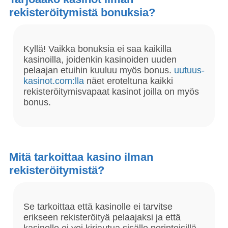
rekisteröitymistä bonuksia?
Kyllä! Vaikka bonuksia ei saa kaikilla
kasinoilla, joidenkin kasinoiden uuden
pelaajan etuihin kuuluu myös bonus.
uutuus-
kasinot.com:lla
näet eroteltuna kaikki
rekisteröitymisvapaat kasinot joilla on myös
bonus.
Mitä tarkoittaa kasino ilman
rekisteröitymistä?
Se tarkoittaa että kasinolle ei tarvitse
erikseen rekisteröityä pelaajaksi ja että