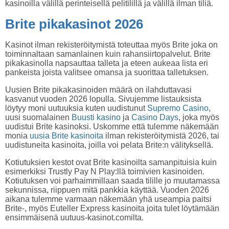
kasinoilla välillä perinteisellä pelitilillä ja välillä ilman tiliä.
Brite pikakasinot 2026
Kasinot ilman rekisteröitymistä toteuttaa myös Brite joka on
toiminnaltaan samanlainen kuin rahansiirtopalvelut. Brite
pikakasinolla napsauttaa talleta ja eteen aukeaa lista eri
pankeista joista valitsee omansa ja suorittaa talletuksen.
Uusien Brite pikakasinoiden määrä on ilahduttavasi
kasvanut vuoden 2026 lopulla. Sivujemme listauksista
löytyy moni uutuuksia kuten uudistunut
Supremo Casino
,
uusi suomalainen
Buusti kasino
ja
Casino Days
, joka myös
uudistui Brite kasinoksi. Uskomme että tulemme näkemään
monia
uusia Brite kasinoita
ilman rekisteröitymistä 2026, tai
uudistuneita kasinoita, joilla voi pelata Brite:n välityksellä.
Kotiutuksien kestot ovat Brite kasinoilta samanpituisia kuin
esimerkiksi Trustly Pay N Play:llä toimivien kasinoiden.
Kotiutuksen voi parhaimmillaan saada tilille jo muutamassa
sekunnissa, riippuen mitä pankkia käyttää. Vuoden 2026
aikana tulemme varmaan näkemään yhä useampia paitsi
Brite-, myös Euteller Express kasinoita joita tulet löytämään
ensimmäisenä uutuus-kasinot.comilta.