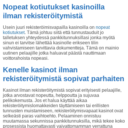
Nopeat kotiutukset kasinoilla
ilman rekisteröitymistä
Usein juuri rekisteröimisvapailla kasinoilla on
nopeat
kotiutukset
. Tämä johtuu siitä että tunnustauduit jo
talletuksen yhteydessä pankkitunnuksillasi jonka myötä
sinun ei tarvitse lähettää kasinolle erikseen tilin
vahvistamiseen tarvittavia dokumentteja. Tämä on mainio
uutinen pelaajille jotka haluavat päästä nauttimaan
voittorahoista nopeasi.
Kenelle kasinot ilman
rekisteröitymistä sopivat parhaiten
Kasinot ilman rekisteröitymistä sopivat erityisesti pelaajille,
jotka arvostavat nopeutta, helppoutta ja sujuvaa
pelikokemusta. Jos et halua käyttää aikaa
rekisteröitymislomakkeiden täyttämiseen tai erillisten
tunnusten muistamiseen, rekisteröitymisvapaat kasinot ovat
selkeästi paras vaihtoehto. Pelaaminen onnistuu
muutamassa sekunnissa pankkitunnuksilla, mikä tekee koko
prosessista huomattavasti vaivattomamman verrattuna