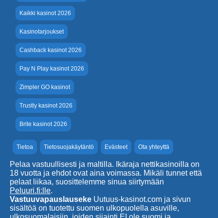
Kaikki kasinot 2026
Kasinotarjoukset
Cashback kasinot 2026
Pay N Play kasinot 2026
Zimpler GO kasinot
Trustly kasinot 2026
Brite kasinot 2026
Tietoa
Tietosuojakäytäntö
Evästeet
Ota yhteyttä
Pelaa vastuullisesti ja maltilla. Ikäraja nettikasinoilla on
18 vuotta ja ehdot ovat aina voimassa. Mikäli tunnet että
pelaat liikaa, suosittelemme sinua siirtymään
Peluuri.fi:lle
.
Vastuuvapauslauseke
Uutuus-kasinot.com ja sivun
sisältöä on tuotettu suomen ulkopuolella asuville,
ulkosuomalaisiin, joiden sijainti EI ole suomi ja