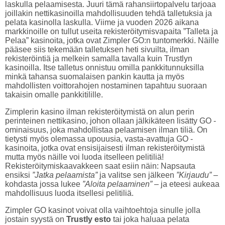
laskulla pelaamisesta. Juuri tämä rahansiirtopalvelu tarjoaa
joillakin nettikasinoilla mahdollisuuden tehdä talletuksia ja
pelata kasinolla laskulla. Viime ja vuoden 2026 aikana
markkinoille on tullut useita rekisteröitymisvapaita ”Talleta ja
Pelaa” kasinoita, jotka ovat Zimpler GO:n tuntomerkki. Näille
pääsee siis tekemään talletuksen heti sivuilta, ilman
rekisteröintiä ja melkein samalla tavalla kuin Trustlyn
kasinoilla. Itse talletus onnistuu omilla pankkitunnuksilla
minkä tahansa suomalaisen pankin kautta ja myös
mahdollisten voittorahojen nostaminen tapahtuu suoraan
takaisin omalle pankkitilille.
Zimplerin kasino ilman rekisteröitymistä on alun perin
perinteinen nettikasino, johon ollaan jälkikäteen lisätty GO -
ominaisuus, joka mahdollistaa pelaamisen ilman tiliä. On
tietysti myös olemassa upouusia, vasta-avattuja GO -
kasinoita, jotka ovat ensisijaisesti ilman rekisteröitymistä
mutta myös näille voi luoda itselleen pelitiliä!
Rekisteröitymiskaavakkeen saat esiin näin: Napsauta
ensiksi
”Jatka pelaamista”
ja valitse sen jälkeen
”Kirjaudu”
–
kohdasta jossa lukee
”Aloita pelaaminen”
– ja eteesi aukeaa
mahdollisuus luoda itsellesi pelitiliä.
Zimpler GO kasinot voivat olla vaihtoehtoja sinulle jolla
jostain syystä on
Trustly esto
tai joka haluaa pelata