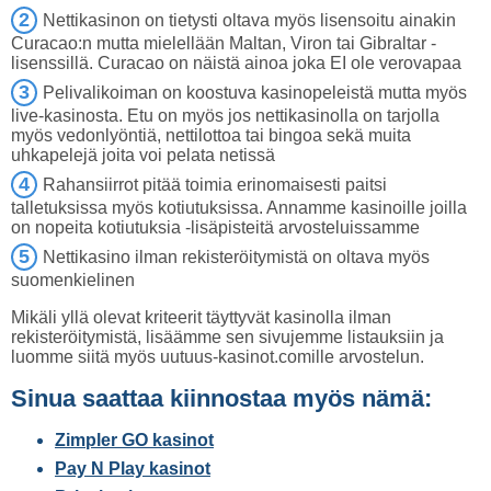
Nettikasinon on tietysti oltava myös lisensoitu ainakin
Curacao:n mutta mielellään Maltan, Viron tai Gibraltar -
lisenssillä. Curacao on näistä ainoa joka EI ole verovapaa
Pelivalikoiman on koostuva kasinopeleistä mutta myös
live-kasinosta. Etu on myös jos nettikasinolla on tarjolla
myös vedonlyöntiä, nettilottoa tai bingoa sekä muita
uhkapelejä joita voi pelata netissä
Rahansiirrot pitää toimia erinomaisesti paitsi
talletuksissa myös kotiutuksissa. Annamme kasinoille joilla
on nopeita kotiutuksia -lisäpisteitä arvosteluissamme
Nettikasino ilman rekisteröitymistä on oltava myös
suomenkielinen
Mikäli yllä olevat kriteerit täyttyvät kasinolla ilman
rekisteröitymistä, lisäämme sen sivujemme listauksiin ja
luomme siitä myös uutuus-kasinot.comille arvostelun.
Sinua saattaa kiinnostaa myös nämä:
Zimpler GO kasinot
Pay N Play kasinot