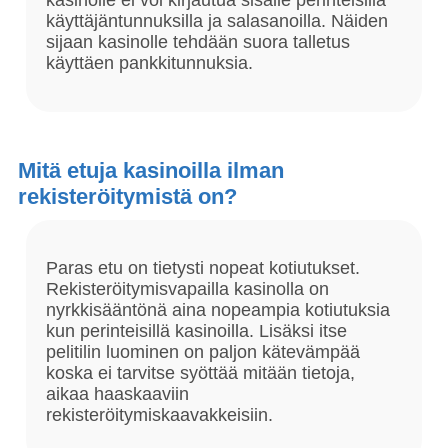
kasinolle ei voi kirjautua sisälle perinteisillä
käyttäjäntunnuksilla ja salasanoilla. Näiden
sijaan kasinolle tehdään suora talletus
käyttäen pankkitunnuksia.
Mitä etuja kasinoilla ilman
rekisteröitymistä on?
Paras etu on tietysti nopeat kotiutukset.
Rekisteröitymisvapailla kasinolla on
nyrkkisääntönä aina nopeampia kotiutuksia
kun perinteisillä kasinoilla. Lisäksi itse
pelitilin luominen on paljon kätevämpää
koska ei tarvitse syöttää mitään tietoja,
aikaa haaskaaviin
rekisteröitymiskaavakkeisiin.