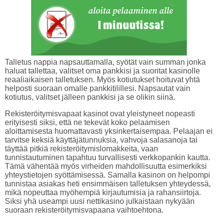
Talletus nappia napsauttamalla, syötät vain summan jonka
haluat tallettaa, valitset oma pankkisi ja suoritat kasinolle
reaaliaikaisen talletuksen. Myös kotiutukset hoituvat yhtä
helposti suoraan omalle pankkitilillesi. Napsautat vain
kotiutus, valitset jälleen pankkisi ja se olikin siinä.
Rekisteröitymisvapaat kasinot ovat yleistyneet nopeasti
erityisesti siksi, että ne tekevät koko pelaamisen
aloittamisesta huomattavasti yksinkertaisempaa. Pelaajan ei
tarvitse keksiä käyttäjätunnuksia, vahvoja salasanoja tai
täyttää pitkiä rekisteröitymislomakkeita, vaan
tunnistautuminen tapahtuu turvallisesti verkkopankin kautta.
Tämä vähentää myös virheiden mahdollisuutta esimerkiksi
yhteystietojen syöttämisessä. Samalla kasinon on helpompi
tunnistaa asiakas heti ensimmäisen talletuksen yhteydessä,
mikä nopeuttaa myöhempiä kirjautumisia ja rahansiirtoja.
Siksi yhä useampi uusi nettikasino julkaistaan nykyään
suoraan rekisteröitymisvapaana vaihtoehtona.