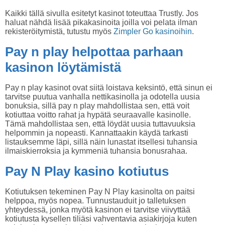
Kaikki tällä sivulla esitetyt kasinot toteuttaa Trustly. Jos
haluat nähdä lisää pikakasinoita joilla voi pelata ilman
rekisteröitymistä, tutustu myös
Zimpler Go kasinoihin
.
Pay n play helpottaa parhaan
kasinon löytämistä
Pay n play kasinot ovat siitä loistava keksintö, että sinun ei
tarvitse puutua vanhalla nettikasinolla ja odotella uusia
bonuksia, sillä pay n play mahdollistaa sen, että voit
kotiuttaa voitto rahat ja hypätä seuraavalle kasinolle.
Tämä mahdollistaa sen, että löydät uusia tuttavuuksia
helpommin ja nopeasti. Kannattaakin käydä tarkasti
listauksemme läpi, sillä näin lunastat itsellesi tuhansia
ilmaiskierroksia ja kymmeniä tuhansia bonusrahaa.
Pay N Play kasino kotiutus
Kotiutuksen tekeminen Pay N Play kasinolta on paitsi
helppoa, myös nopea. Tunnustauduit jo talletuksen
yhteydessä, jonka myötä kasinon ei tarvitse viivyttää
kotiutusta kysellen tiliäsi vahventavia asiakirjoja kuten