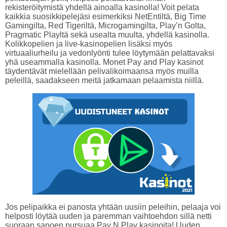
rekisteröitymistä yhdellä ainoalla kasinolla! Voit pelata
kaikkia suosikkipelejäsi esimerkiksi NetEntiltä, Big Time
Gamingilta, Red Tigeriltä, Microgamingilta, Play’n Golta,
Pragmatic Playltä sekä usealta muulta, yhdellä kasinolla.
Kolikkopelien ja live-kasinopelien lisäksi myös
virtuaaliurheilu ja vedonlyönti tulee löytymään pelattavaksi
yhä useammalla kasinolla. Monet Pay and Play kasinot
täydentävät mielellään pelivalikoimaansa myös muilla
peleillä, saadakseen meitä jatkamaan pelaamista niillä.
Jos pelipaikka ei panosta yhtään uusiin peleihin, pelaaja voi
helposti löytää uuden ja paremman vaihtoehdon sillä netti
suoraan sanoen pursuaa Pay N Play kasinoita! Uuden