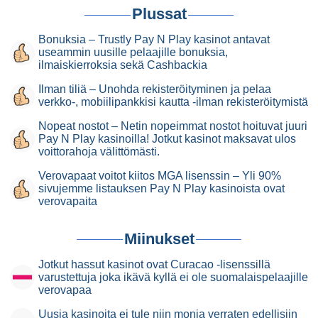
Plussat
Bonuksia – Trustly Pay N Play kasinot antavat
useammin uusille pelaajille bonuksia,
ilmaiskierroksia sekä Cashbackia
Ilman tiliä – Unohda rekisteröityminen ja pelaa
verkko-, mobiilipankkisi kautta -ilman rekisteröitymistä
Nopeat nostot – Netin nopeimmat nostot hoituvat juuri
Pay N Play kasinoilla! Jotkut kasinot maksavat ulos
voittorahoja välittömästi.
Verovapaat voitot kiitos MGA lisenssin – Yli 90%
sivujemme listauksen Pay N Play kasinoista ovat
verovapaita
Miinukset
Jotkut hassut kasinot ovat Curacao -lisenssillä
varustettuja joka ikävä kyllä ei ole suomalaispelaajille
verovapaa
Uusia kasinoita ei tule niin monia verraten edellisiin