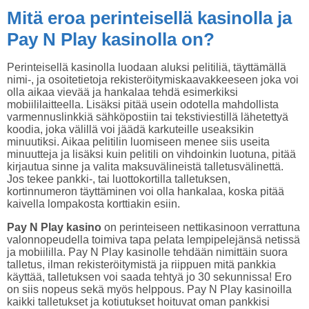
Mitä eroa perinteisellä kasinolla ja
Pay N Play kasinolla on?
Perinteisellä kasinolla luodaan aluksi pelitiliä, täyttämällä
nimi-, ja osoitetietoja rekisteröitymiskaavakkeeseen joka voi
olla aikaa vievää ja hankalaa tehdä esimerkiksi
mobiililaitteella. Lisäksi pitää usein odotella mahdollista
varmennuslinkkiä sähköpostiin tai tekstiviestillä lähetettyä
koodia, joka välillä voi jäädä karkuteille useaksikin
minuutiksi. Aikaa pelitilin luomiseen menee siis useita
minuutteja ja lisäksi kuin pelitili on vihdoinkin luotuna, pitää
kirjautua sinne ja valita maksuvälineistä talletusvälinettä.
Jos tekee pankki-, tai luottokortilla talletuksen,
kortinnumeron täyttäminen voi olla hankalaa, koska pitää
kaivella lompakosta korttiakin esiin.
Pay N Play kasino
on perinteiseen nettikasinoon verrattuna
valonnopeudella toimiva tapa pelata lempipelejänsä netissä
ja mobiililla. Pay N Play kasinolle tehdään nimittäin suora
talletus, ilman rekisteröitymistä ja riippuen mitä pankkia
käyttää, talletuksen voi saada tehtyä jo 30 sekunnissa! Ero
on siis nopeus sekä myös helppous. Pay N Play kasinoilla
kaikki talletukset ja kotiutukset hoituvat oman pankkisi