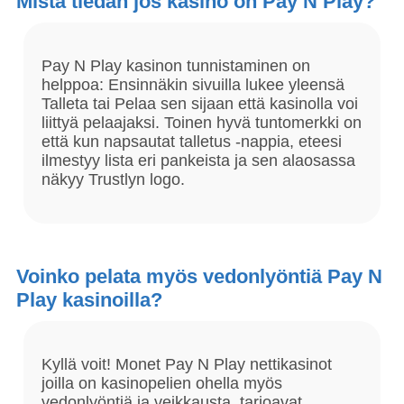
Mistä tiedän jos kasino on Pay N Play?
Pay N Play kasinon tunnistaminen on
helppoa: Ensinnäkin sivuilla lukee yleensä
Talleta tai Pelaa sen sijaan että kasinolla voi
liittyä pelaajaksi. Toinen hyvä tuntomerkki on
että kun napsautat talletus -nappia, eteesi
ilmestyy lista eri pankeista ja sen alaosassa
näkyy Trustlyn logo.
Voinko pelata myös vedonlyöntiä Pay N
Play kasinoilla?
Kyllä voit! Monet Pay N Play nettikasinot
joilla on kasinopelien ohella myös
vedonlyöntiä ja veikkausta, tarjoavat