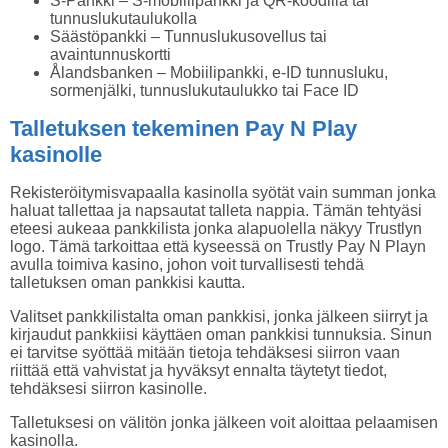
S-Pankki – S-mobiilipankki ja QR-koodilla tai
tunnuslukutaulukolla
Säästöpankki – Tunnuslukusovellus tai
avaintunnuskortti
Ålandsbanken – Mobiilipankki, e-ID tunnusluku,
sormenjälki, tunnuslukutaulukko tai Face ID
Talletuksen tekeminen Pay N Play
kasinolle
Rekisteröitymisvapaalla kasinolla syötät vain summan jonka
haluat tallettaa ja napsautat talleta nappia. Tämän tehtyäsi
eteesi aukeaa pankkilista jonka alapuolella näkyy Trustlyn
logo. Tämä tarkoittaa että kyseessä on Trustly Pay N Playn
avulla toimiva kasino, johon voit turvallisesti tehdä
talletuksen oman pankkisi kautta.
Valitset pankkilistalta oman pankkisi, jonka jälkeen siirryt ja
kirjaudut pankkiisi käyttäen oman pankkisi tunnuksia. Sinun
ei tarvitse syöttää mitään tietoja tehdäksesi siirron vaan
riittää että vahvistat ja hyväksyt ennalta täytetyt tiedot,
tehdäksesi siirron kasinolle.
Talletuksesi on välitön jonka jälkeen voit aloittaa pelaamisen
kasinolla.