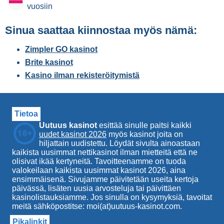
vuosiin
Sinua saattaa kiinnostaa myös nämä:
Zimpler GO kasinot
Brite kasinot
Kasino ilman rekisteröitymistä
Tietoa
Uutuus kasinot
esittää sinulle paitsi kaikki
uudet kasinot 2026
myös kasinot joita on
hiljattain uudistettu. Löydät sivulta ainoastaan
kaikista uusimmat nettikasinot ilman mietteitä että ne
olisivat ikää kertyneitä. Tavoitteenamme on tuoda
valokeilaan kaikista uusimmat kasinot 2026, aina
ensimmäisenä. Sivujamme päivitetään useita kertoja
päivässä, lisäten uusia arvosteluja tai päivittäen
kasinolistauksiamme. Jos sinulla on kysymyksiä, tavoitat
meitä sähköpostitse: moi(at)uutuus-kasinot.com.
Pikalinkit