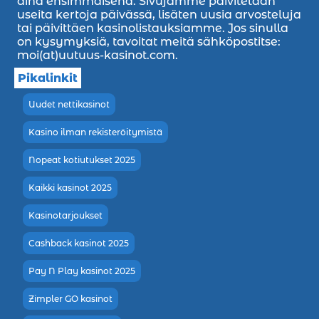
aina ensimmäisenä. Sivujamme päivitetään
useita kertoja päivässä, lisäten uusia arvosteluja
tai päivittäen kasinolistauksiamme. Jos sinulla
on kysymyksiä, tavoitat meitä sähköpostitse:
moi(at)uutuus-kasinot.com.
Pikalinkit
Uudet nettikasinot
Kasino ilman rekisteröitymistä
Nopeat kotiutukset 2025
Kaikki kasinot 2025
Kasinotarjoukset
Cashback kasinot 2025
Pay N Play kasinot 2025
Zimpler GO kasinot