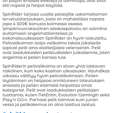
on paljon erilaisia efektejä ja toimintoja, ovat sivut
silti nopeat ja helpot käyttää.
SpinRider tarjoaa uusille pelaajille uskomattoman
tervetulotarjouksen, josta on mahdollista napata
jopa 4 500€ bonusta kolmessa osassa.
Ympärivuorokautinen asiakaspalvelu on valmiina
auttamaan ongelmatilanteissa ja
kokonaisuudessaan SpinRider on hyvin toteutettu.
Pelivalikoiman laaja valikoima takaa jokaiselle
sopivat pelit aina aloittelijasta veteraaniin. Pelit
ovat laadukkaiden pelistudioiden julkaisemia, joten
ongelmia ei pelien kanssa tule.
SpinRiderin pelivalikoima on aivan yhtä loistavan
näköinen, kuin koko kasinon ulkoasukin. Vauhdikas
ulkoasu välittyy hyvin pelivalikoimaan. Pelien
löytäminen on helppoa onnistuneen toteutuksen
ansiosta ja pelien etsimistä helpottaa omat
kategoriat. Pelit ovat laadukkaiden pelitalojen
tuottamia, kuten NetEntin, Evolution Gamingin sekä
Play’n GO:n. Parhaat pelit toimivat kuin junan
vessa ja pelikokemus on aina taattua laatua.