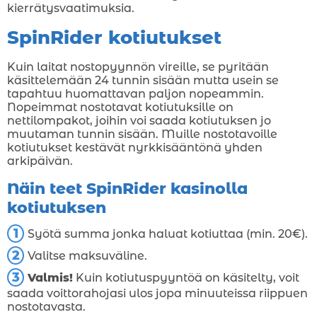
kierrätysvaatimuksia.
SpinRider kotiutukset
Kuin laitat nostopyynnön vireille, se pyritään
käsittelemään 24 tunnin sisään mutta usein se
tapahtuu huomattavan paljon nopeammin.
Nopeimmat nostotavat kotiutuksille on
nettilompakot, joihin voi saada kotiutuksen jo
muutaman tunnin sisään. Muille nostotavoille
kotiutukset kestävät nyrkkisääntönä yhden
arkipäivän.
Näin teet SpinRider kasinolla
kotiutuksen
Syötä summa jonka haluat kotiuttaa (min. 20€).
Valitse maksuväline.
Valmis!
Kuin kotiutuspyyntöä on käsitelty, voit
saada voittorahojasi ulos jopa minuuteissa riippuen
nostotavasta.