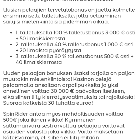
Uusien pelaajien tervetulobonus on jaettu kolmelle
ensimmäiselle talletukselle, jotta pelaaminen
säilyisi mielenkiintoisia pidemmän aikaa.
1. talletuksella 100 % talletusbonus 3 000 € asti
+ 50 ilmaiskierrosta
2. talletuksella 40 % talletusbonus 1 000 € asti
+ 20 ilmaista pyöräytystä
3. talletuksella 80 % talletusbonus 500 € asti +
40 ilmaiskierrosta
Uuden pelaajan bonuksen lisäksi tarjolla on paljon
muutakin mielenkiintoista! Kasinon pelejä
pelaamalla ansaitaan arpalipukkeita ja yksi
onnellinen voittaa 30 000 € päävoiton itselleen,
eikä siihen liity kierrätysvaatimuksia tai rajoituksia!
Suoraa kätkeistä 30 tuhatta euroa!
SpinRider antaa myös mahdollisuuden voittaa
500€ joka ikinen viikko! Kymmenen
sattumanvaraisesti arvottua pelaajaa voittavat
osuuden voitosta joka viikko. Voitto maksetaan
käteisvaroina, eli siihen ei liity mitään