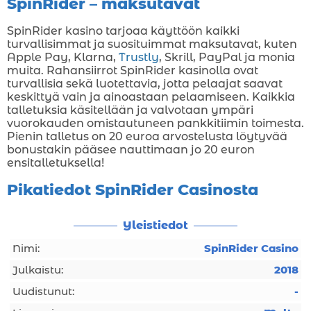
SpinRider – maksutavat
SpinRider kasino tarjoaa käyttöön kaikki
turvallisimmat ja suosituimmat maksutavat, kuten
Apple Pay, Klarna,
Trustly
, Skrill, PayPal ja monia
muita. Rahansiirrot SpinRider kasinolla ovat
turvallisia sekä luotettavia, jotta pelaajat saavat
keskittyä vain ja ainoastaan pelaamiseen. Kaikkia
talletuksia käsitellään ja valvotaan ympäri
vuorokauden omistautuneen pankkitiimin toimesta.
Pienin talletus on 20 euroa arvostelusta löytyvää
bonustakin pääsee nauttimaan jo 20 euron
ensitalletuksella!
Pikatiedot SpinRider Casinosta
Yleistiedot
Nimi:
SpinRider Casino
Julkaistu:
2018
Uudistunut:
-