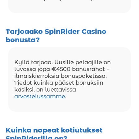
Tarjoaako SpinRider Casino
bonusta?
Kyllä tarjoaa. Uusille pelaajille on
luvassa jopa €4500 bonusrahat +
ilmaiskierroksia bonuspaketissa.
Tiedot kuinka pääset bonuksiin
käsiksi, on luettavissa
arvostelussamme
.
Kuinka nopeat kotiutukset
SpinRiderilla on?