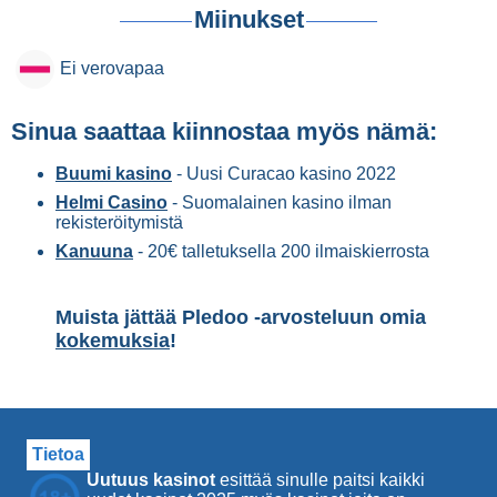
Miinukset
Ei verovapaa
Sinua saattaa kiinnostaa myös nämä:
Buumi kasino
- Uusi Curacao kasino 2022
Helmi Casino
- Suomalainen kasino ilman
rekisteröitymistä
Kanuuna
- 20€ talletuksella 200 ilmaiskierrosta
Muista jättää Pledoo -arvosteluun omia
kokemuksia
!
Tietoa
Uutuus kasinot
esittää sinulle paitsi kaikki