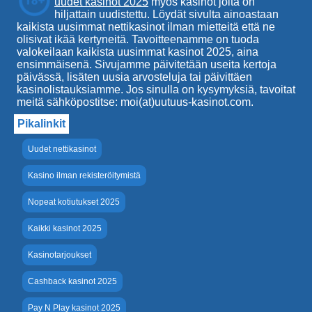
uudet kasinot 2025
myös kasinot joita on
hiljattain uudistettu. Löydät sivulta ainoastaan
kaikista uusimmat nettikasinot ilman mietteitä että ne
olisivat ikää kertyneitä. Tavoitteenamme on tuoda
valokeilaan kaikista uusimmat kasinot 2025, aina
ensimmäisenä. Sivujamme päivitetään useita kertoja
päivässä, lisäten uusia arvosteluja tai päivittäen
kasinolistauksiamme. Jos sinulla on kysymyksiä, tavoitat
meitä sähköpostitse: moi(at)uutuus-kasinot.com.
Pikalinkit
Uudet nettikasinot
Kasino ilman rekisteröitymistä
Nopeat kotiutukset 2025
Kaikki kasinot 2025
Kasinotarjoukset
Cashback kasinot 2025
Pay N Play kasinot 2025