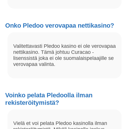
Onko Pledoo verovapaa nettikasino?
Valitettavasti Pledoo kasino ei ole verovapaa
nettikasino. Tämä johtuu Curacao -
lisenssistä joka ei ole suomalaispelaajille se
verovapaa valinta.
Voinko pelata Pledoolla ilman
rekisteröitymistä?
Vielä et voi pelata Pledoo kasinolla ilman