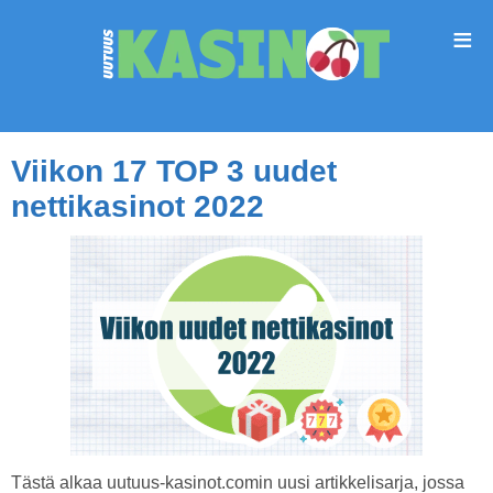
≡
Viikon 17 TOP 3 uudet
nettikasinot 2022
Tästä alkaa uutuus-kasinot.comin uusi artikkelisarja, jossa