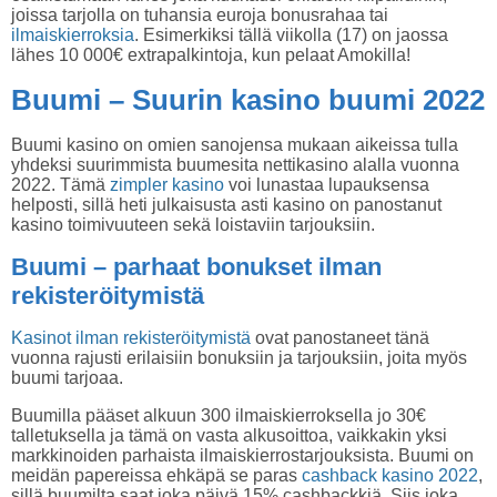
joissa tarjolla on tuhansia euroja bonusrahaa tai
ilmaiskierroksia
. Esimerkiksi tällä viikolla (17) on jaossa
lähes 10 000€ extrapalkintoja, kun pelaat Amokilla!
Buumi – Suurin kasino buumi 2022
Buumi kasino on omien sanojensa mukaan aikeissa tulla
yhdeksi suurimmista buumesita nettikasino alalla vuonna
2022. Tämä
zimpler kasino
voi lunastaa lupauksensa
helposti, sillä heti julkaisusta asti kasino on panostanut
kasino toimivuuteen sekä loistaviin tarjouksiin.
Buumi – parhaat bonukset ilman
rekisteröitymistä
Kasinot ilman rekisteröitymistä
ovat panostaneet tänä
vuonna rajusti erilaisiin bonuksiin ja tarjouksiin, joita myös
buumi tarjoaa.
Buumilla pääset alkuun 300 ilmaiskierroksella jo 30€
talletuksella ja tämä on vasta alkusoittoa, vaikkakin yksi
markkinoiden parhaista ilmaiskierrostarjouksista. Buumi on
meidän papereissa ehkäpä se paras
cashback kasino 2022
,
sillä buumilta saat joka päivä 15% cashbackkiä, Siis joka