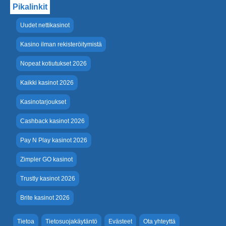
Pikalinkit
Uudet nettikasinot
Kasino ilman rekisteröitymistä
Nopeat kotiutukset 2026
Kaikki kasinot 2026
Kasinotarjoukset
Cashback kasinot 2026
Pay N Play kasinot 2026
Zimpler GO kasinot
Trustly kasinot 2026
Brite kasinot 2026
Tietoa
Tietosuojakäytäntö
Evästeet
Ota yhteyttä