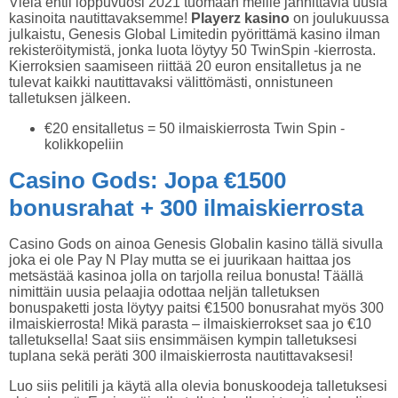
Vielä ehtii loppuvuosi 2021 tuomaan meille jännittäviä uusia
kasinoita nautittavaksemme!
Playerz kasino
on joulukuussa
julkaistu, Genesis Global Limitedin pyörittämä kasino ilman
rekisteröitymistä, jonka luota löytyy 50 TwinSpin -kierrosta.
Kierroksien saamiseen riittää 20 euron ensitalletus ja ne
tulevat kaikki nautittavaksi välittömästi, onnistuneen
talletuksen jälkeen.
€20 ensitalletus = 50 ilmaiskierrosta Twin Spin -
kolikkopeliin
Casino Gods: Jopa €1500
bonusrahat + 300 ilmaiskierrosta
Casino Gods on ainoa Genesis Globalin kasino tällä sivulla
joka ei ole Pay N Play mutta se ei juurikaan haittaa jos
metsästää kasinoa jolla on tarjolla reilua bonusta! Täällä
nimittäin uusia pelaajia odottaa neljän talletuksen
bonuspaketti josta löytyy paitsi €1500 bonusrahat myös 300
ilmaiskierrosta! Mikä parasta – ilmaiskierrokset saa jo €10
talletuksella! Saat siis ensimmäisen kympin talletuksesi
tuplana sekä peräti 300 ilmaiskierrosta nautittavaksesi!
Luo siis pelitili ja käytä alla olevia bonuskoodeja talletuksesi