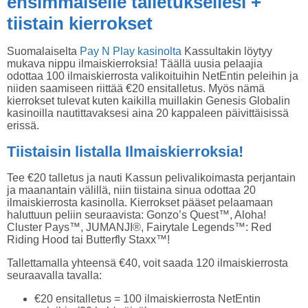
ensimmäiselle talletuksellesi +
tiistain kierrokset
Suomalaiselta
Pay N Play kasinolta
Kassultakin löytyy
mukava nippu ilmaiskierroksia! Täällä uusia pelaajia
odottaa 100 ilmaiskierrosta valikoituihin NetEntin peleihin ja
niiden saamiseen riittää €20 ensitalletus. Myös nämä
kierrokset tulevat kuten kaikilla muillakin Genesis Globalin
kasinoilla nautittavaksesi aina 20 kappaleen päivittäisissä
erissä.
Tiistaisin listalla Ilmaiskierroksia!
Tee €20 talletus ja nauti Kassun pelivalikoimasta perjantain
ja maanantain välillä, niin tiistaina sinua odottaa 20
ilmaiskierrosta kasinolla. Kierrokset pääset pelaamaan
haluttuun peliin seuraavista: Gonzo’s Quest™, Aloha!
Cluster Pays™, JUMANJI®, Fairytale Legends™: Red
Riding Hood tai Butterfly Staxx™!
Tallettamalla yhteensä €40, voit saada 120 ilmaiskierrosta
seuraavalla tavalla:
€20 ensitalletus = 100 ilmaiskierrosta NetEntin