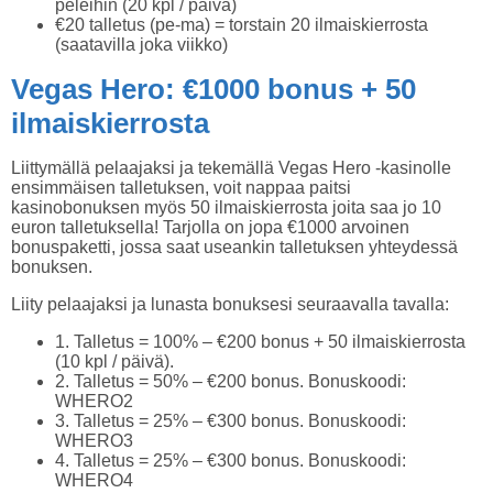
peleihin (20 kpl / päivä)
€20 talletus (pe-ma) = torstain 20 ilmaiskierrosta
(saatavilla joka viikko)
Vegas Hero: €1000 bonus + 50
ilmaiskierrosta
Liittymällä pelaajaksi ja tekemällä Vegas Hero -kasinolle
ensimmäisen talletuksen, voit nappaa paitsi
kasinobonuksen myös 50 ilmaiskierrosta joita saa jo 10
euron talletuksella! Tarjolla on jopa €1000 arvoinen
bonuspaketti, jossa saat useankin talletuksen yhteydessä
bonuksen.
Liity pelaajaksi ja lunasta bonuksesi seuraavalla tavalla:
1. Talletus = 100% – €200 bonus + 50 ilmaiskierrosta
(10 kpl / päivä).
2. Talletus = 50% – €200 bonus. Bonuskoodi:
WHERO2
3. Talletus = 25% – €300 bonus. Bonuskoodi:
WHERO3
4. Talletus = 25% – €300 bonus. Bonuskoodi:
WHERO4