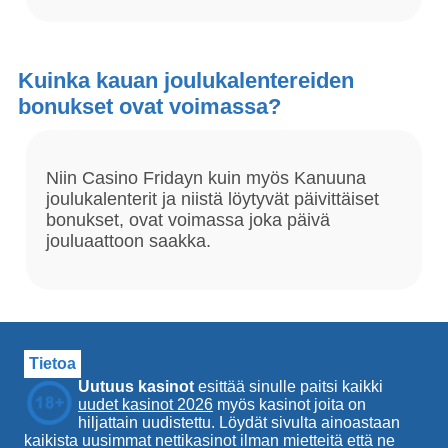
Kuinka kauan joulukalentereiden
bonukset ovat voimassa?
Niin Casino Fridayn kuin myös Kanuuna
joulukalenterit ja niistä löytyvät päivittäiset
bonukset, ovat voimassa joka päivä
jouluaattoon saakka.
Tietoa
Uutuus kasinot
esittää sinulle paitsi kaikki
uudet kasinot 2026
myös kasinot joita on
hiljattain uudistettu. Löydät sivulta ainoastaan
kaikista uusimmat nettikasinot ilman mietteitä että ne