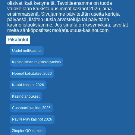
olisivat ikää kertyneitä. Tavoitteenamme on tuoda
valokeilaan kaikista uusimmat kasinot 2026, aina
ensimmäisenä. Sivujamme päivitetään useita kertoja
päivässä, lisäten uusia arvosteluja tai päivittäen
kasinolistauksiamme. Jos sinulla on kysymyksiä, tavoitat
meitä sähköpostitse: moi(at)uutuus-kasinot.com.
Pikalinkit
Uudet nettikasinot
Kasino ilman rekisteröitymistä
Nopeat kotiutukset 2026
Kaikki kasinot 2026
Kasinotarjoukset
Cashback kasinot 2026
Pay N Play kasinot 2026
Zimpler GO kasinot