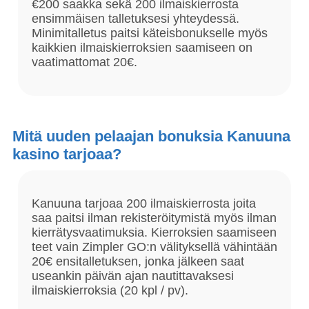
€200 saakka sekä 200 ilmaiskierrosta
ensimmäisen talletuksesi yhteydessä.
Minimitalletus paitsi käteisbonukselle myös
kaikkien ilmaiskierroksien saamiseen on
vaatimattomat 20€.
Mitä uuden pelaajan bonuksia Kanuuna
kasino tarjoaa?
Kanuuna tarjoaa 200 ilmaiskierrosta joita
saa paitsi ilman rekisteröitymistä myös ilman
kierrätysvaatimuksia. Kierroksien saamiseen
teet vain Zimpler GO:n välityksellä vähintään
20€ ensitalletuksen, jonka jälkeen saat
useankin päivän ajan nautittavaksesi
ilmaiskierroksia (20 kpl / pv).