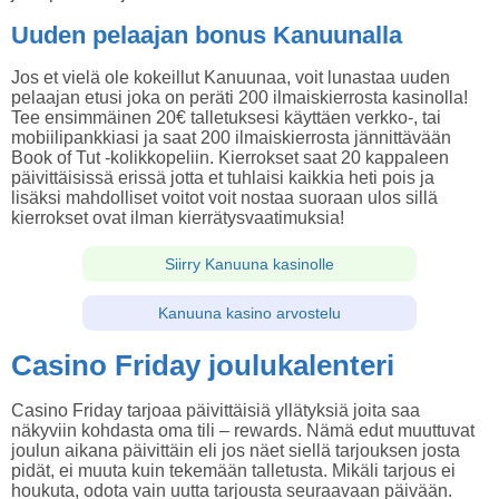
Uuden pelaajan bonus Kanuunalla
Jos et vielä ole kokeillut Kanuunaa, voit lunastaa uuden
pelaajan etusi joka on peräti 200 ilmaiskierrosta kasinolla!
Tee ensimmäinen 20€ talletuksesi käyttäen verkko-, tai
mobiilipankkiasi ja saat 200 ilmaiskierrosta jännittävään
Book of Tut -kolikkopeliin. Kierrokset saat 20 kappaleen
päivittäisissä erissä jotta et tuhlaisi kaikkia heti pois ja
lisäksi mahdolliset voitot voit nostaa suoraan ulos sillä
kierrokset ovat ilman kierrätysvaatimuksia!
Siirry Kanuuna kasinolle
Kanuuna kasino arvostelu
Casino Friday joulukalenteri
Casino Friday tarjoaa päivittäisiä yllätyksiä joita saa
näkyviin kohdasta oma tili – rewards. Nämä edut muuttuvat
joulun aikana päivittäin eli jos näet siellä tarjouksen josta
pidät, ei muuta kuin tekemään talletusta. Mikäli tarjous ei
houkuta, odota vain uutta tarjousta seuraavaan päivään.