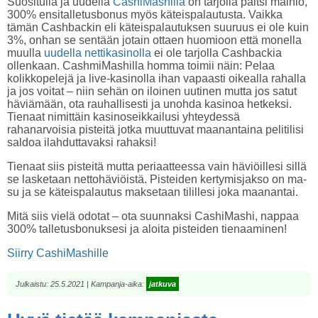
Suositulla ja uudella
CashiMashilla
on tarjolla paitsi mainio,
300% ensitalletusbonus myös käteispalautusta. Vaikka
tämän Cashbackin eli käteispalautuksen suuruus ei ole kuin
3%, onhan se sentään jotain ottaen huomioon että monella
muulla
uudella nettikasinolla
ei ole tarjolla Cashbackia
ollenkaan. CashmiMashilla homma toimii näin: Pelaa
kolikkopelejä ja live-kasinolla ihan vapaasti oikealla rahalla
ja jos voitat – niin sehän on iloinen uutinen mutta jos satut
häviämään, ota rauhallisesti ja unohda kasinoa hetkeksi.
Tienaat nimittäin kasinoseikkailusi yhteydessä
rahanarvoisia pisteitä jotka muuttuvat maanantaina pelitilisi
saldoa ilahduttavaksi rahaksi!
Tienaat siis pisteitä mutta periaatteessa vain häviöillesi sillä
se lasketaan nettohäviöistä. Pisteiden kertymisjakso on ma-
su ja se käteispalautus maksetaan tilillesi joka maanantai.
Mitä siis vielä odotat – ota suunnaksi CashiMashi, nappaa
300% talletusbonuksesi ja aloita pisteiden tienaaminen!
Siirry CashiMashille
Julkaistu: 25.5.2021 | Kampanja-aika:
jatkuva